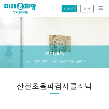
진료예약
검 색
분만센터
분만센터
산전초음파검사클리닉
Home
산전초음파검사클리닉