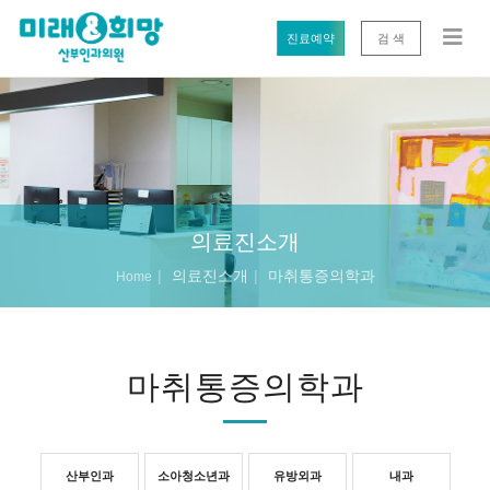
진료예약
검 색
의료진소개
의료진소개
마취통증의학과
Home
마취통증의학과
산부인과
소아청소년과
유방외과
내과