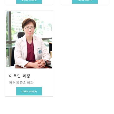
이효민 과장
마취통증의학과
view more