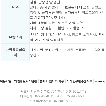
결절, 갑상선 암 검진
내과
골다공증·폐경 클리닉 : 호르몬 대체 요법, 골밀도
측정 및 골다공증 진단. 골다공증의 비호르몬적 약
물 치료(경구약, 주사제)
기타 내분비 질환 : 호르몬 이상 질환
대사 이상 질환 : 고혈압, 고지혈증 외
유방암 검사, 갑상선암 검사, 맘모톰 조직검사, 유선
유방외과
염, 기타 유방 양성질환
마취통증의학
전신마취, 부위마취, 수면마취, 무통분만, 수술후 통
과
증관리
|
|
|
|
이용약관
개인정보처리방침
환자의 권리와 의무
이메일무단수집거부
sitemap
서울시 강남구 언주로 707 (구. 논현동 90-1번지)
대표전화 : 02-3446-0011 팩스 : 02-3446-1221
난임클리닉전화 : 02-3015-8857~9