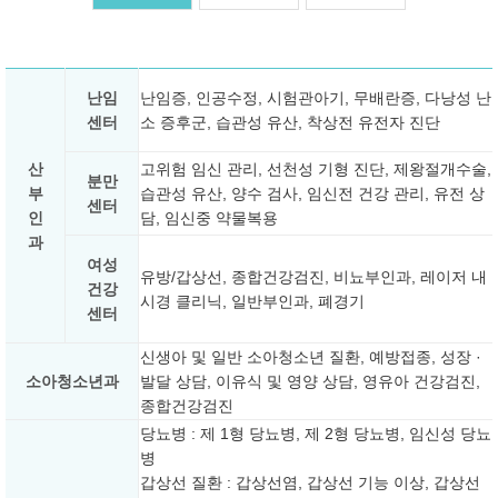
난임
난임증, 인공수정, 시험관아기, 무배란증, 다낭성 난
센터
소 증후군, 습관성 유산, 착상전 유전자 진단
산
고위험 임신 관리, 선천성 기형 진단, 제왕절개수술,
분만
부
습관성 유산, 양수 검사, 임신전 건강 관리, 유전 상
센터
인
담, 임신중 약물복용
과
여성
유방/갑상선, 종합건강검진, 비뇨부인과, 레이저 내
건강
시경 클리닉, 일반부인과, 폐경기
센터
신생아 및 일반 소아청소년 질환, 예방접종, 성장 ·
소아청소년과
발달 상담, 이유식 및 영양 상담, 영유아 건강검진,
종합건강검진
당뇨병 : 제 1형 당뇨병, 제 2형 당뇨병, 임신성 당뇨
병
갑상선 질환 : 갑상선염, 갑상선 기능 이상, 갑상선