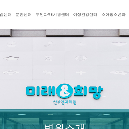
임센터
분만센터
부인과/내시경센터
여성건강센터
소아청소년과
병원소개