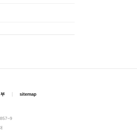
거부
|
sitemap
857~9
재