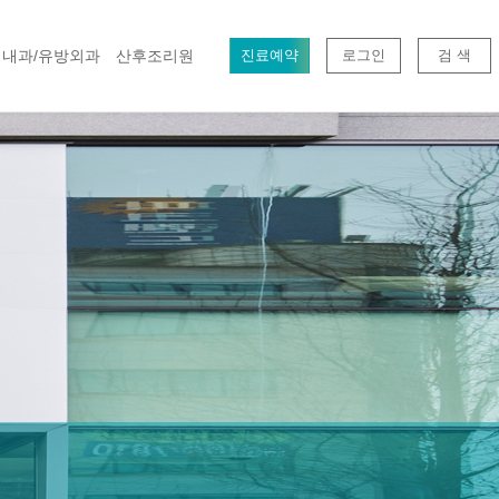
내과/유방외과
산후조리원
진료예약
로그인
검 색