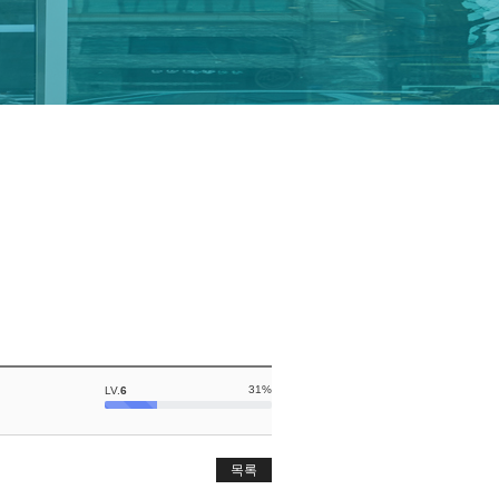
31%
LV.
6
목록