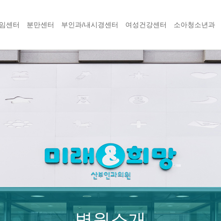
임센터
분만센터
부인과/내시경센터
여성건강센터
소아청소년과
병원소개