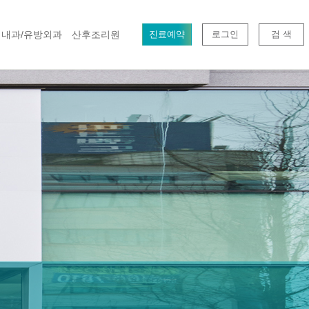
내과/유방외과
산후조리원
진료예약
로그인
검 색