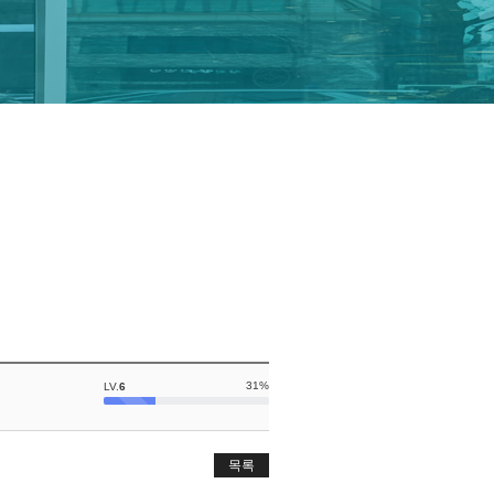
31%
LV.
6
목록