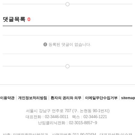
댓글목록
0
등록된 댓글이 없습니다.
|
|
|
|
이용약관
개인정보처리방침
환자의 권리와 의무
이메일무단수집거부
sitemap
서울시 강남구 언주로 707 (구. 논현동 90-1번지)
대표전화 : 02-3446-0011 팩스 : 02-3446-1221
난임클리닉전화 : 02-3015-8857~9
상호: 미래와희망산부인과 사업자번호:211-90-07434 대표자성함:이승재