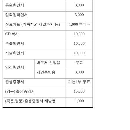
통원확인서
3,000
입퇴원확인서
3,000
진료차트
(
기록지
,
검사결과지 등
)
1,000
부터
~
CD
복사
10,000
수술확인서
10,000
시술확인서
10,000
바우처 신청용
무료
임신확인서
개인증빙용
3,000
출생증명서
기본
1
부 무료
(
영문
)
출생증명서
15,000
(
국문
,
영문
)
출생증명서 재발행
1,000