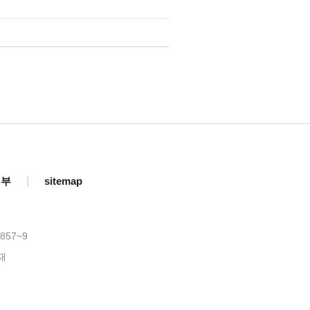
거부
|
sitemap
857~9
재