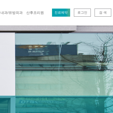
내과/유방외과
산후조리원
진료예약
로그인
검 색