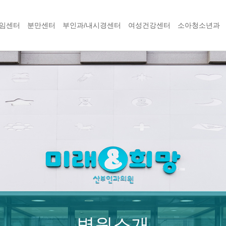
임센터
분만센터
부인과/내시경센터
여성건강센터
소아청소년과
병원소개