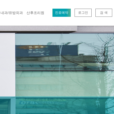
내과/유방외과
산후조리원
진료예약
로그인
검 색