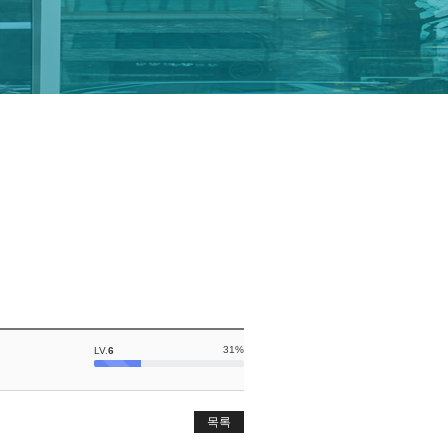
31%
LV.
6
목록