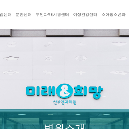
임센터
분만센터
부인과/내시경센터
여성건강센터
소아청소년과
병원소개