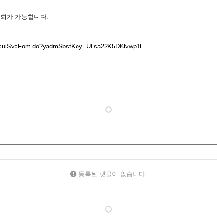
조회가 가능합니다.
NotiCsuiSvcFom.do?yadmSbstKey=ULsa22K5DKlvwp1l
등록된 댓글이 없습니다.