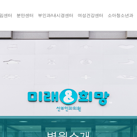
임센터
분만센터
부인과/내시경센터
여성건강센터
소아청소년과
병원소개