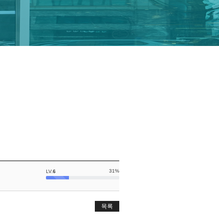
31%
LV.
6
목록