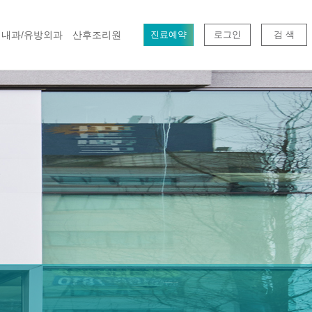
내과/유방외과
산후조리원
진료예약
로그인
검 색