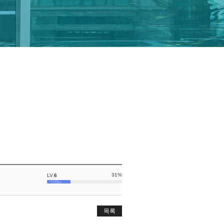
31%
LV.
6
목록