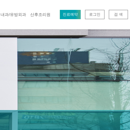
내과/유방외과
산후조리원
진료예약
로그인
검 색