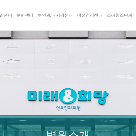
임센터
분만센터
부인과/내시경센터
여성건강센터
소아청소년과
병원소개