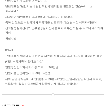
난임시술비가 포함되어 있습니다
.
발행해드린
‘
난임시술비 납입확인서
’
금액만큼 연말정산 간소화서비스
총금액에서
차감하여 일반의료비공제항목에 기재하시기바랍니다
.
중복 신청으로 부당하게 세액공제를 받은 경우 과소 납부한 세액과 더불어
신고불성실가산세와 납부불성실가산세를 추가로 부담하실 수 있으니 주의하여
작성
하십시오
.
(
예시
)
근로소득자 이미래씨가 본인의 의료비 소득
·
세액 공제신고서를 작성하는 경우
(
다른 부양가족이 없다고 가정
)
연말정산간소화서비스 총 의료비
: 340
만원
난임시술납입확인서 의료비
: 35
만원
위와 같은 경우일때
340
만원
(
총 의료비
) - 35
만원
(
난임시술납입확인서 의료비
)
= 305
만원 을 일반의료비공제항목에 기재 하시길 바랍니다
.