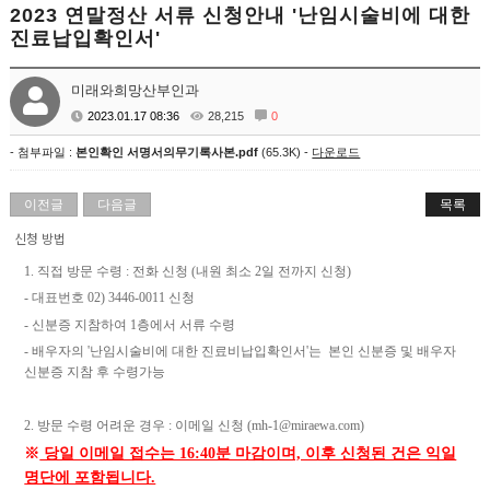
2023 연말정산 서류 신청안내 '난임시술비에 대한
진료납입확인서'
미래와희망산부인과
2023.01.17 08:36
28,215
0
- 첨부파일 :
본인확인 서명서의무기록사본.pdf
(65.3K) -
다운로드
이전글
다음글
목록
신청 방법
1.
직접 방문 수령
:
전화 신청
(
내원 최소
2
일 전까지 신청
)
-
대표번호
02) 3446-0011
신청
-
신분증 지참하여
1
층에서 서류 수령
-
배우자의
'
난임시술비에 대한 진료비납입확인서
'
는
본인 신분증 및 배우자
신분증 지참 후 수령가능
2.
방문 수령 어려운 경우
:
이메일 신청
(mh-1@miraewa.com)
※
당일 이메일 접수는 16:40분 마감이며, 이후 신청된 건은 익일
명단에 포함됩니다.