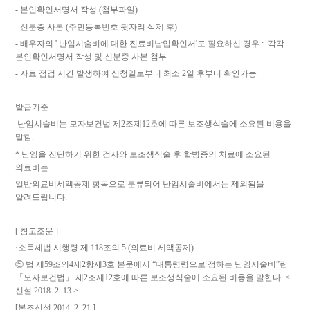
-
본인확인서명서 작성
(
첨부파일
)
-
신분증 사본
(
주민등록번호 뒷자리 삭제 후
)
-
배우자의
'
난임시술비에 대한 진료비납입확인서
'
도
필요하신 경우
:
각각
본인확인서명서 작성 및 신분증 사본 첨부
-
자료 점검 시간 발생하여 신청일로부터 최소
2
일 후부터 확인가능
발급기준
난임시술비는 모자보건법 제
2
조제
12
호에 따른 보조생식술에 소요된 비용을
말함
.
*
난임을 진단하기 위한 검사와 보조생식술 후 합병증의 치료에 소요된
의료비는
일반의료비세액공제 항목으로 분류되어 난임시술비에서는 제외됨을
알려드립니다
.
[
참고조문
]
·
소득세법 시행령 제
118
조의
5 (
의료비 세액공제
)
⑤
법 제
59
조의
4
제
2
항제
3
호 본문에서
“
대통령령으로 정하는 난임시술비
”
란
「
모자보건법
」
제
2
조제
12
호에 따른 보조생식술에 소요된 비용을 말한다
. <
신설
2018. 2. 13.>
[
본조신설
2014. 2. 21.]