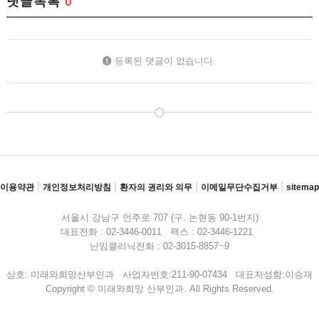
댓글목록
0
등록된 댓글이 없습니다.
|
|
|
|
이용약관
개인정보처리방침
환자의 권리와 의무
이메일무단수집거부
sitemap
서울시 강남구 언주로 707 (구. 논현동 90-1번지)
대표전화 : 02-3446-0011 팩스 : 02-3446-1221
난임클리닉전화 : 02-3015-8857~9
상호: 미래와희망산부인과 사업자번호:211-90-07434 대표자성함:이승재
Copyright © 미래와희망 산부인과. All Rights Reserved.