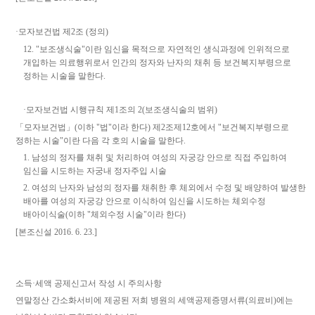
·
모자보건법 제
2
조
(
정의
)
12. "
보조생식술
"
이란 임신을 목적으로 자연적인 생식과정에 인위적으로
개입하는 의료행위로서 인간의 정자와 난자의 채취 등 보건복지부령으로
정하는 시술을 말한다
.
·
모자보건법 시행규칙 제
1
조의
2(
보조생식술의 범위
)
「
모자보건법
」
(
이하
"
법
"
이라 한다
)
제
2
조제
12
호에서
"
보건복지부령으로
정하는 시술
"
이란 다음 각 호의 시술을 말한다
.
1.
남성의 정자를 채취 및 처리하여 여성의 자궁강 안으로 직접 주입하여
임신을 시도하는 자궁내 정자주입 시술
2.
여성의 난자와 남성의 정자를 채취한 후 체외에서 수정 및 배양하여 발생한
배아를 여성의 자궁강 안으로 이식하여 임신을 시도하는 체외수정
배아이식술
(
이하
"
체외수정 시술
"
이라 한다
)
[
본조신설
2016. 6. 23.]
소득
·
세액 공제신고서 작성 시 주의사항
연말정산 간소화서비에 제공된 저희 병원의 세액공제증명서류
(
의료비
)
에는