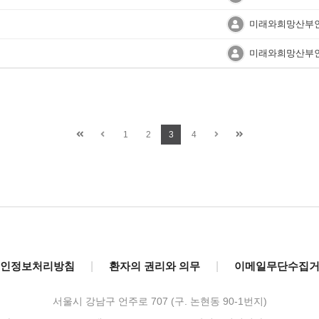
미래와희망산부
미래와희망산부
1
2
3
4
인정보처리방침
|
환자의 권리와 의무
|
이메일무단수집
서울시 강남구 언주로 707 (구. 논현동 90-1번지)