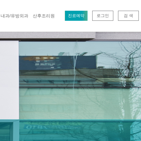
내과/유방외과
산후조리원
진료예약
로그인
검 색