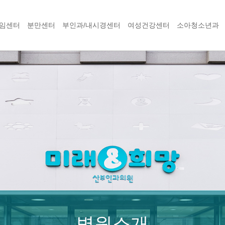
임센터
분만센터
부인과/내시경센터
여성건강센터
소아청소년과
병원소개