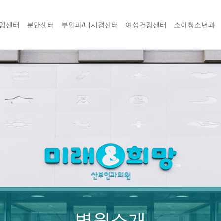
임센터
분만센터
부인과/내시경센터
여성건강센터
소아청소년과
병원소개