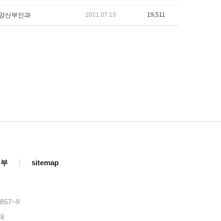
망산부인과
2021.07.13
19,511
거부
|
sitemap
857~9
재