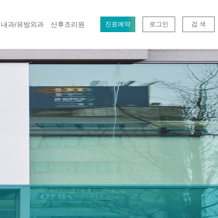
내과/유방외과
산후조리원
진료예약
로그인
검 색