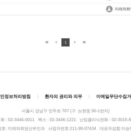
미래와희
1
인정보처리방침
|
환자의 권리와 의무
|
이메일무단수집
서울시 강남구 언주로 707 (구. 논현동 90-1번지)
 : 02-3446-0011 팩스 : 02-3446-1221
난임클리닉전화 : 02-3015-8
상호: 미래와희망산부인과 사업자번호:211-90-07434 대표자성함:이승