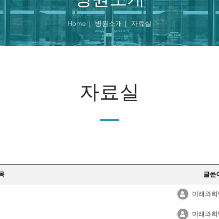
Home
병원소개
자료실
자료실
목
글쓴
미래와희
미래와희